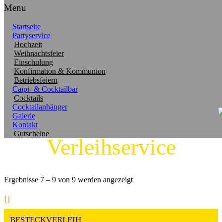
Menu
Startseite
Partyservice
Hochzeit
Weihnachtsfeier
Einschulung
Konfirmation & Kommunion
Betriebsfeiern
Caipi- & Cocktailbar
Cocktails
Cocktailanhänger
Galerie
Kontakt
Gutscheine
Verleihservice
Ergebnisse 7 – 9 von 9 werden angezeigt
BESTECKVERLEIH